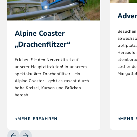
Adven
Besuchen 
Alpine Coaster
abwechsl
„Drachenflitzer“
Golfplatz.
Herausfor
atembera
Erleben Sie den Nervenkitzel auf
Löcher d
unserer Hauptattraktion! In unserem
Minigolfpl
spektakulärer Drachenflitzer - ein
Alpine Coaster - geht es rasant durch
hohe Kreisel, Kurven und Brücken
bergab!
MEHR ERFAHREN
MEHR 